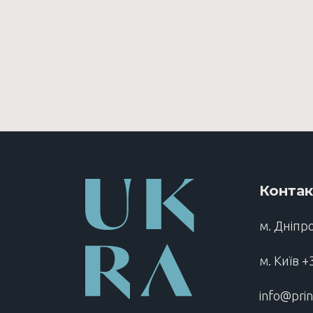
Конта
м. Дніпр
м. Київ
+
info@pri