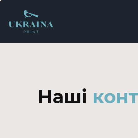
Наші
кон