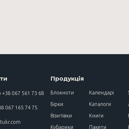
кти
Продукція
Блокноти
Календарі
о
+38 067 561 73 68
Бірки
Каталоги
38 067 165 74 75
Візитівки
Книги
ntukr.com
Кубарики
Пакети