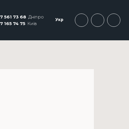
7 561 73 68
Дніпро
Укр
7 165 74 75
Київ