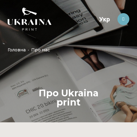
Укр
Головна
Про нас
Про Ukraina
print