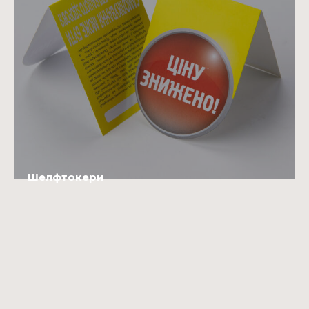
Шелфтокери