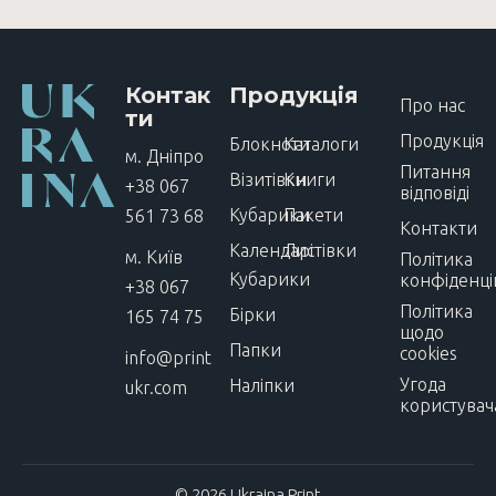
Контак
Продукція
Про нас
ти
Продукція
Блокноти
Каталоги
м. Дніпро
Питання
Візитівки
Книги
+38 067
відповіді
Кубарики
Пакети
561 73 68
Контакти
Календарі
Листівки
м. Київ
Політика
Кубарики
конфіденці
+38 067
Політика
Бірки
165 74 75
щодо
Папки
cookies
info@print
Угода
Наліпки
ukr.com
користувач
© 2026 Ukraina Print